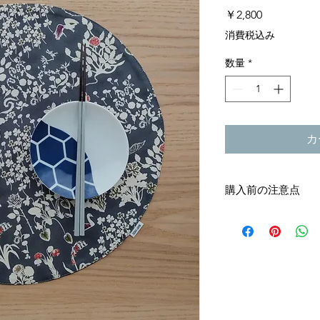
価
￥2,800
格
消費税込み
数量
*
カ
購入前の注意点
※一つずつ一点もの
があります。
※一つずつ丁寧にお
め、サイズの多少の
ません。ご了承の上
※初期不良以外の返
了承下さい。