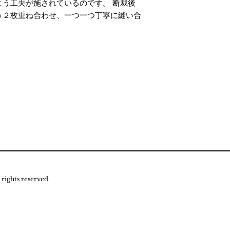
う工夫が施されているのです。 断裁後
う２枚重ね合わせ、一つ一つ丁寧に縫い合
ights reserved.