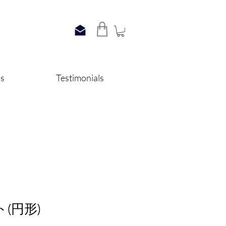
ss
Testimonials
ト(円形)