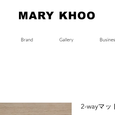
​MARY KHOO
Brand
Gallery
Busine
2-wayマッ