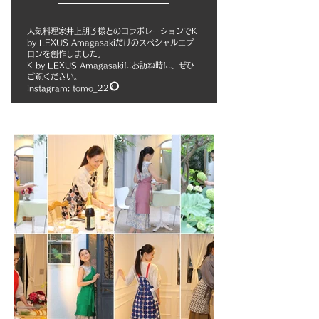
人気料理家井上朋子様とのコラボレーションでK
by LEXUS Amagasakiだけのスペシャルエプ
ロンを創作しました。
K by LEXUS Amagasakiにお訪ね時に、ぜひ
ご覧ください。
​Instagram: tomo_224