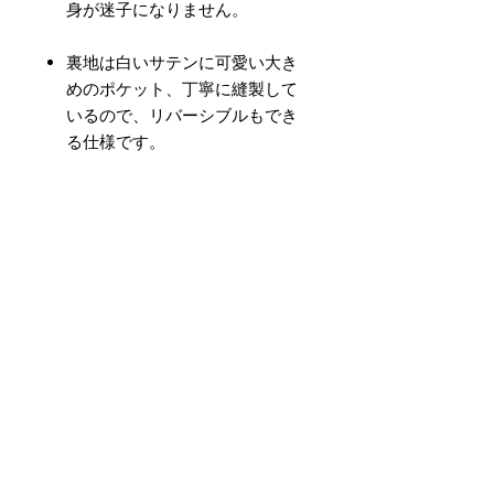
身が迷子になりません。
裏地は白いサテンに可愛い大き
めのポケット、丁寧に縫製して
いるので、リバーシブルもでき
る仕様です。
ファッションに合うようにスタ
イリッシュなデザインに仕上げ
ました！
お部屋に置くだけでアクセント
になります。
プレゼントにも最適です。ご希
望の方にはラッピングも承りま
す（無料）。
サイズ（約）：