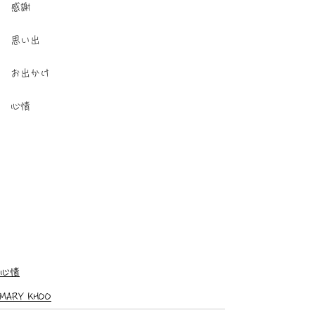
感謝
思い出
お出かけ
心情
心情
MARY KHOO